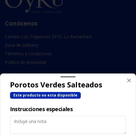
Conócenos
Camino Los Trapenses 3515, Lo Barnechea
Zona de Delivery
Términos y condiciones
Política de privacidad
Redes sociales
Porotos Verdes Salteados
Instagram
Este producto no esta disponible
Facebook
Instrucciones especiales
Mi cuenta
Pedir
Iniciar sesión