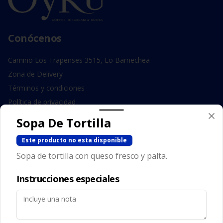
Conócenos
Camino Los Trapenses 3515, Lo Barnechea
Zona de Delivery
Términos y condiciones
Política de privacidad
Sopa De Tortilla
Redes sociales
Este producto no esta disponible
Instagram
Sopa de tortilla con queso fresco y palta.
Facebook
Instrucciones especiales
Mi cuenta
Pedir
Iniciar sesión