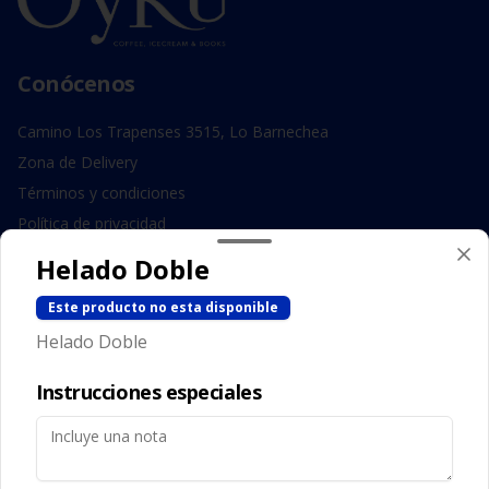
Conócenos
Camino Los Trapenses 3515, Lo Barnechea
Zona de Delivery
Términos y condiciones
Política de privacidad
Helado Doble
Redes sociales
Este producto no esta disponible
Instagram
Helado Doble
Facebook
Instrucciones especiales
Mi cuenta
Pedir
Iniciar sesión