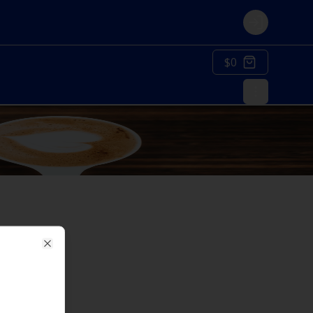
Login
$0
Close