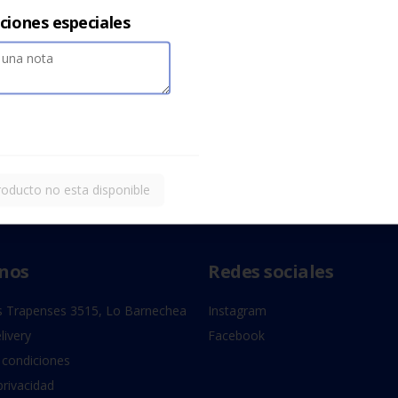
cciones especiales
roducto no esta disponible
nos
Redes sociales
 Trapenses 3515, Lo Barnechea
Instagram
livery
Facebook
 condiciones
privacidad