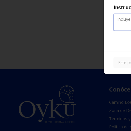
Instru
Este p
Conóce
Camino Los
Zona de De
Términos y
Política de 