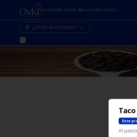
Home
Pide Online 🛵
Sucursal
Contacto
¿Dónde quieres pedir?
Taco
Este pr
Al pasto