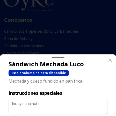
Conócenos
Camino Los Trapenses 3515, Lo Barnechea
Zona de Delivery
Términos y condiciones
Política de privacidad
Sándwich Mechada Luco
Redes sociales
Este producto no esta disponible
Instagram
Mechada y queso fundido en pan frica.
Facebook
Instrucciones especiales
Mi cuenta
Pedir
Iniciar sesión