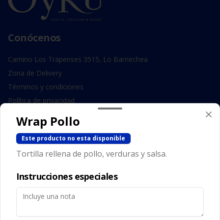
Conócenos
Camino Los Trapenses 3515, Lo Barnechea
Zona de Delivery
Términos y condiciones
Política de privacidad
Wrap Pollo
Redes sociales
Este producto no esta disponible
Instagram
Tortilla rellena de pollo, verduras y salsa.
Facebook
Instrucciones especiales
Mi cuenta
Pedir
Iniciar sesión