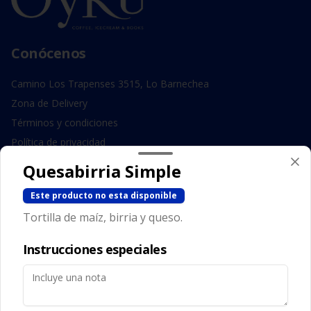
Conócenos
Camino Los Trapenses 3515, Lo Barnechea
Zona de Delivery
Términos y condiciones
Política de privacidad
Quesabirria Simple
Redes sociales
Este producto no esta disponible
Instagram
Tortilla de maíz, birria y queso.
Facebook
Instrucciones especiales
Mi cuenta
Pedir
Iniciar sesión