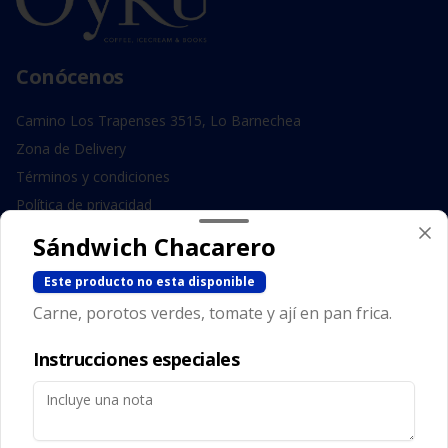
Conócenos
Camino Los Trapenses 3515, Lo Barnechea
Zona de Delivery
Términos y condiciones
Política de privacidad
Sándwich Chacarero
Redes sociales
Este producto no esta disponible
Instagram
Carne, porotos verdes, tomate y ají en pan frica.
Facebook
Instrucciones especiales
Mi cuenta
Pedir
Iniciar sesión