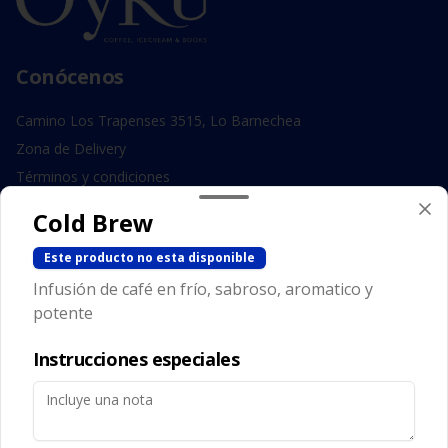
Conócenos
Camino Los Trapenses 3515, Lo Barnechea
Zona de Delivery
Términos y condiciones
Política de privacidad
Cold Brew
Redes sociales
Este producto no esta disponible
Infusión de café en frío, sabroso, aromatico y
Instagram
potente
Facebook
Instrucciones especiales
Mi cuenta
Pedir
Iniciar sesión