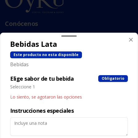
Conócenos
Camino Los Trapenses 3515, Lo Barnechea
Bebidas Lata
Zona de Delivery
Términos y condiciones
Este producto no esta disponible
Política de privacidad
Bebidas
Redes sociales
Elige sabor de tu bebida
Obligatorio
Seleccione 1
Instagram
Lo siento, se agotaron las opciones
Facebook
Instrucciones especiales
Mi cuenta
Pedir
Iniciar sesión