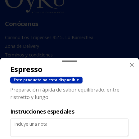
Conócenos
Camino Los Trapenses 3515, Lo Barnechea
Zona de Delivery
Términos y condiciones
Política de privacidad
Espresso
Redes sociales
Este producto no esta disponible
Preparación rápida de sabor equilibrado, entre
Instagram
ristretto y lungo
Facebook
Instrucciones especiales
Mi cuenta
Pedir
Iniciar sesión