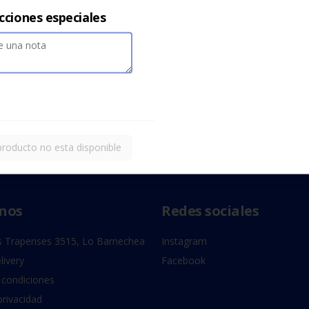
cciones especiales
producto no esta disponible
nos
Redes sociales
 Trapenses 3515, Lo Barnechea
Instagram
livery
Facebook
 condiciones
privacidad