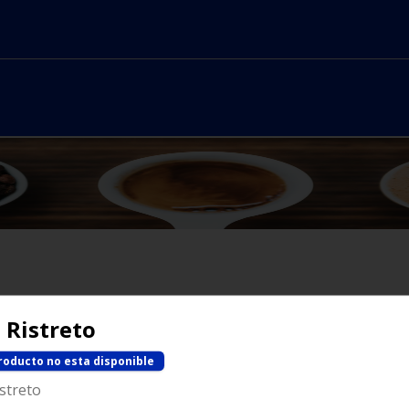
No hay productos en el menú
 Ristreto
roducto no esta disponible
streto