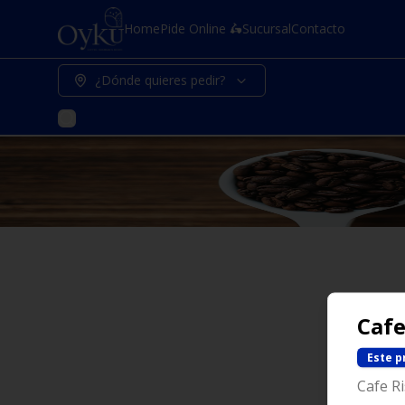
Home
Pide Online 🛵
Sucursal
Contacto
¿Dónde quieres pedir?
Cafe
Este p
Cafe Ri