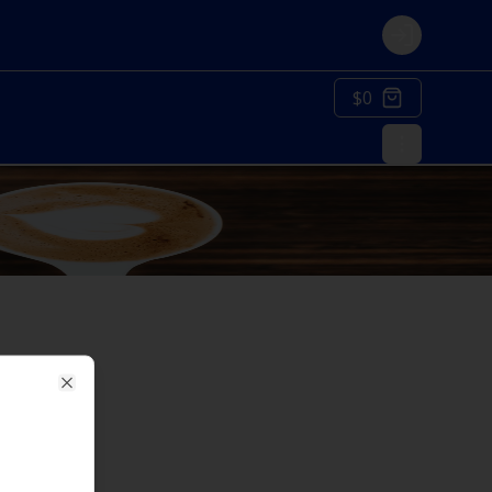
Login
$0
Close