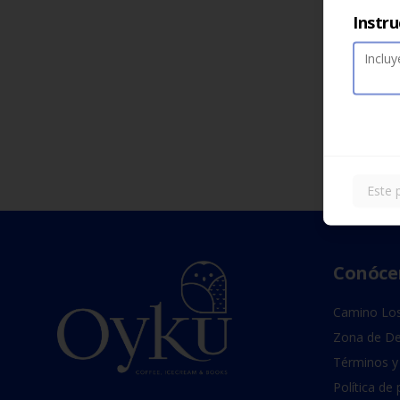
Instru
Este 
Conóce
Camino Los
Zona de De
Términos y
Política de 