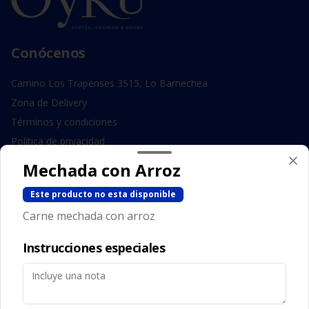
Conócenos
Camino Los Trapenses 3515, Lo Barnechea
Zona de Delivery
Términos y condiciones
Política de privacidad
Mechada con Arroz
Redes sociales
Este producto no esta disponible
Instagram
Carne mechada con arroz
Facebook
Instrucciones especiales
Mi cuenta
Pedir
Iniciar sesión