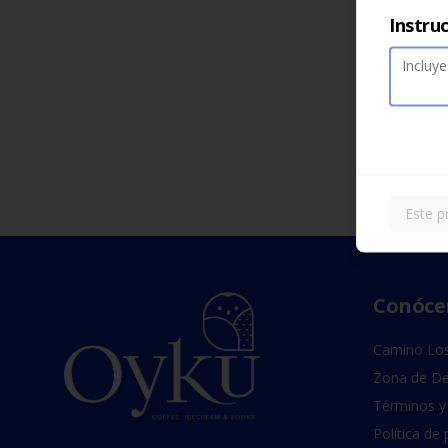
Instru
Este p
Conóce
Camino Los
Zona de De
Términos y
Política de 