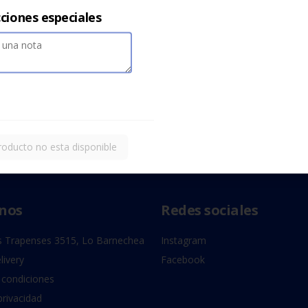
cciones especiales
roducto no esta disponible
nos
Redes sociales
 Trapenses 3515, Lo Barnechea
Instagram
livery
Facebook
 condiciones
privacidad