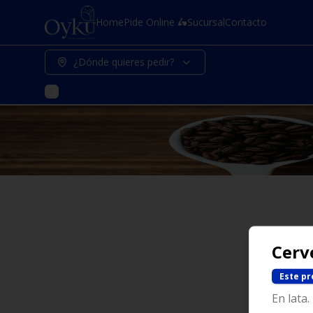
Home
Pide Online 🛵
Sucursal
Contacto
¿Dónde quieres pedir?
Cerv
Este pr
En lata.