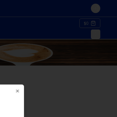
Login
$0
Close