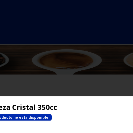
No hay productos en el menú
eza Cristal 350cc
oducto no esta disponible