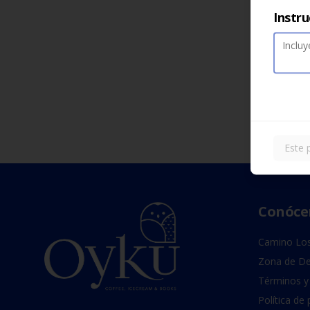
Instru
Este 
Conóce
Camino Los
Zona de De
Términos y
Política de 