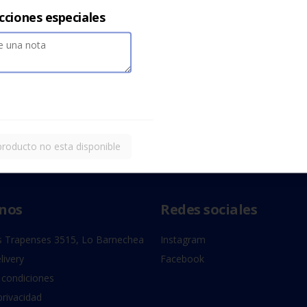
cciones especiales
producto no esta disponible
nos
Redes sociales
 Trapenses 3515, Lo Barnechea
Instagram
livery
Facebook
 condiciones
privacidad