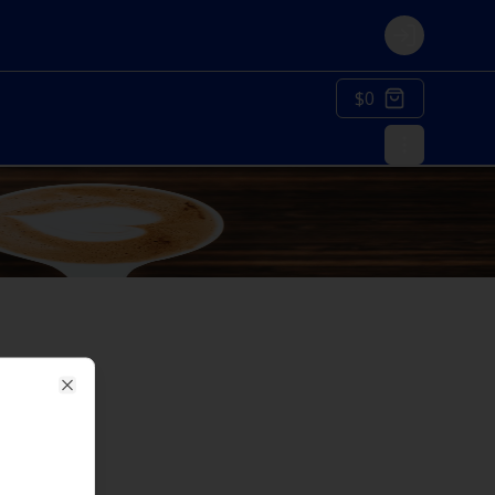
Login
$0
Close