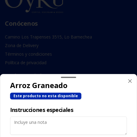
Conócenos
Camino Los Trapenses 3515, Lo Barnechea
Zona de Delivery
Términos y condiciones
Política de privacidad
Redes sociales
Arroz Graneado
Instagram
Este producto no esta disponible
Facebook
Instrucciones especiales
Mi cuenta
Pedir
Iniciar sesión