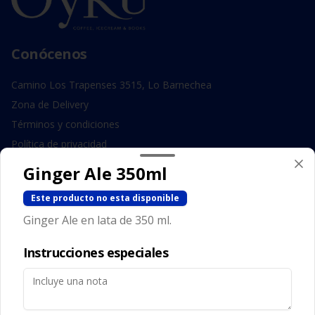
Conócenos
Camino Los Trapenses 3515, Lo Barnechea
Zona de Delivery
Términos y condiciones
Política de privacidad
Ginger Ale 350ml
Redes sociales
Este producto no esta disponible
Instagram
Ginger Ale en lata de 350 ml.
Facebook
Instrucciones especiales
Mi cuenta
Pedir
Iniciar sesión