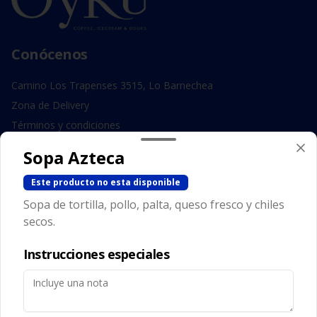
Conócenos
Camino Los Trapenses 3515, Lo Barnechea
Zona de Delivery
Términos y condiciones
Política de privacidad
Sopa Azteca
Redes sociales
Este producto no esta disponible
Sopa de tortilla, pollo, palta, queso fresco y chiles
Instagram
secos.
Facebook
Instrucciones especiales
Mi cuenta
Pedir
Iniciar sesión