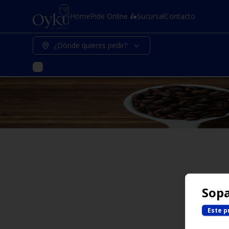
Home
Pide Online 🛵
Sucursal
Contacto
¿Dónde quieres pedir?
Sopa
Este p