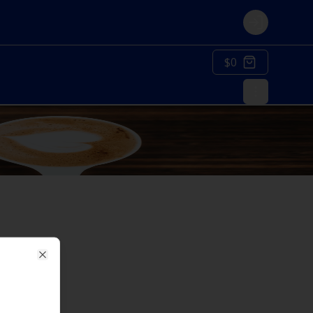
Login
$0
Close