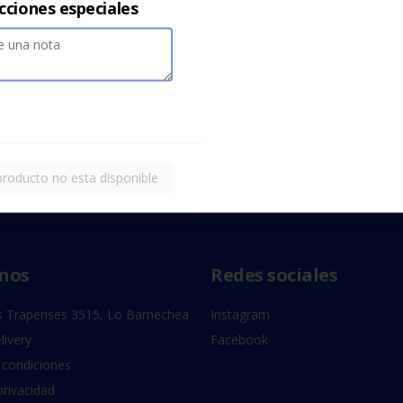
cciones especiales
producto no esta disponible
nos
Redes sociales
 Trapenses 3515, Lo Barnechea
Instagram
livery
Facebook
 condiciones
privacidad