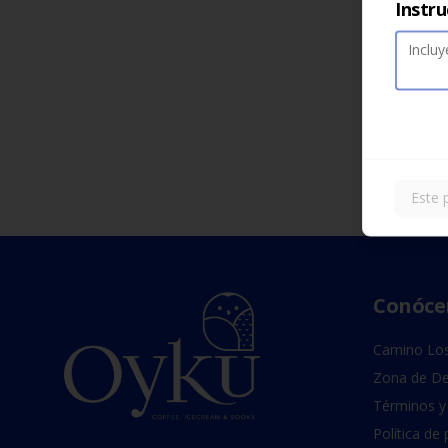
Instru
Este 
Conóce
Camino Los
Zona de De
Términos y
Política de 