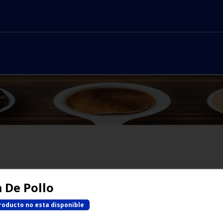
No hay productos en el menú
 De Pollo
roducto no esta disponible