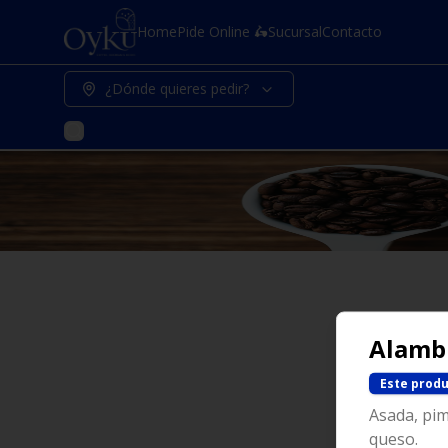
Home
Pide Online 🛵
Sucursal
Contacto
¿Dónde quieres pedir?
Alamb
Este produ
Asada, pim
queso.