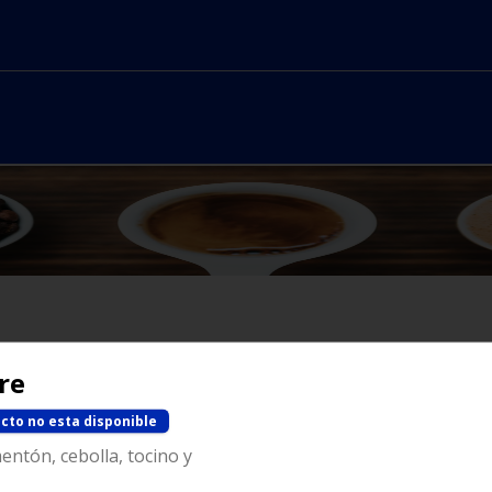
re
No hay productos en el menú
cto no esta disponible
entón, cebolla, tocino y