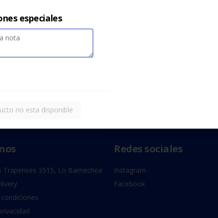
ones especiales
ucto no esta disponible
nos
Redes sociales
 Trapenses 3515, Lo Barnechea
Instagram
livery
Facebook
 condiciones
privacidad