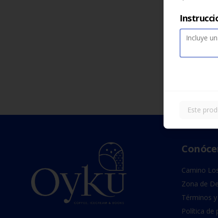
Instrucci
Este prod
Conóce
Camino Los
Zona de De
Términos y
Política de 