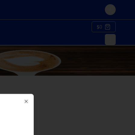
Login
$0
Close