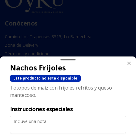
Conócenos
Camino Los Trapenses 3515, Lo Barnechea
Zona de Delivery
Términos y condiciones
Política de privacidad
Nachos Frijoles
Redes sociales
Este producto no esta disponible
Totopos de maíz con frijoles refritos y queso
Instagram
mantecoso.
Facebook
Instrucciones especiales
Mi cuenta
Pedir
Iniciar sesión