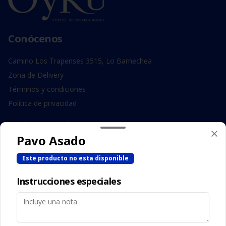
Conócenos
Camino Los Trapenses 3515, Lo Barnechea
Zona de Delivery
Términos y condiciones
Política de privacidad
Redes sociales
Pavo Asado
Instagram
Este producto no esta disponible
Facebook
Instrucciones especiales
Mi cuenta
Pedir
Iniciar sesión