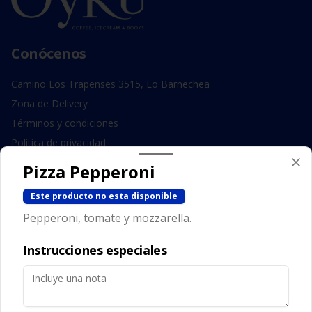
Conócenos
Camino Los Trapenses 3515, Lo Barnechea
Zona de Delivery
Términos y condiciones
Política de privacidad
Pizza Pepperoni
Redes sociales
Este producto no esta disponible
Instagram
Pepperoni, tomate y mozzarella.
Facebook
Instrucciones especiales
Mi cuenta
Pedir
Iniciar sesión