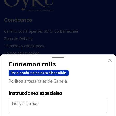
Conócenos
Camino Los Trapenses 3515, Lo Barnechea
Zona de Delivery
Términos y condiciones
Política de privacidad
Cinnamon rolls
Redes sociales
Este producto no esta disponible
Instagram
Rollitos artesanales de Canela
Facebook
Instrucciones especiales
Mi cuenta
Pedir
Iniciar sesión