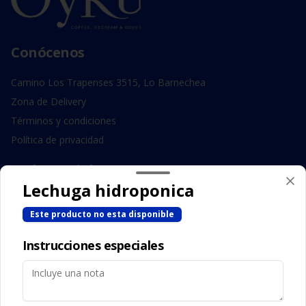
Conócenos
Camino Los Trapenses 3515, Lo Barnechea
Zona de Delivery
Términos y condiciones
Política de privacidad
Redes sociales
Lechuga hidroponica
Instagram
Este producto no esta disponible
Facebook
Instrucciones especiales
Mi cuenta
Pedir
Iniciar sesión