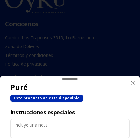
Conócenos
Camino Los Trapenses 3515, Lo Barnechea
Zona de Delivery
Términos y condiciones
Política de privacidad
Redes sociales
Puré
Instagram
Este producto no esta disponible
Facebook
Instrucciones especiales
Mi cuenta
Pedir
Iniciar sesión