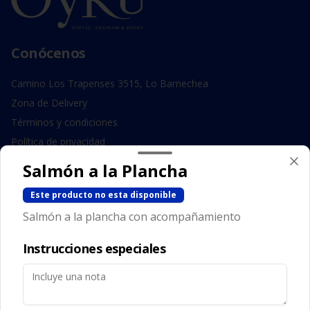
Conócenos
Camino Los Trapenses 3515, Lo Barnechea
Zona de Delivery
Términos y condiciones
Política de privacidad
Salmón a la Plancha
Redes sociales
Este producto no esta disponible
Instagram
Salmón a la plancha con acompañamiento
Facebook
Instrucciones especiales
Mi cuenta
Pedir
Iniciar sesión