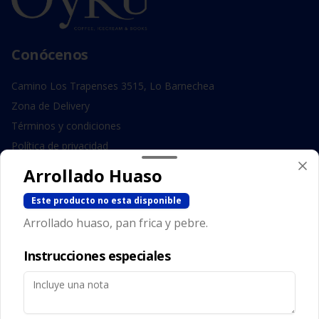
Conócenos
Camino Los Trapenses 3515, Lo Barnechea
Zona de Delivery
Términos y condiciones
Política de privacidad
Arrollado Huaso
Redes sociales
Este producto no esta disponible
Instagram
Arrollado huaso, pan frica y pebre.
Facebook
Instrucciones especiales
Mi cuenta
Pedir
Iniciar sesión