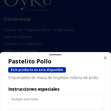
Conócenos
Camino Los Trapenses 3515, Lo Barnechea
Zona de Delivery
Términos y condiciones
Política de privacidad
Pastelito Pollo
Redes sociales
Este producto no esta disponible
Instagram
Empanadita de masa de hojaldre rellena de pollo.
Facebook
Instrucciones especiales
Mi cuenta
Pedir
Iniciar sesión