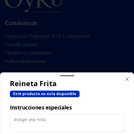
Conócenos
Camino Los Trapenses 3515, Lo Barnechea
Zona de Delivery
Términos y condiciones
Política de privacidad
Redes sociales
Reineta Frita
Instagram
Este producto no esta disponible
Facebook
Instrucciones especiales
Mi cuenta
Pedir
Iniciar sesión