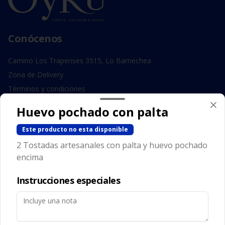
Conócenos
Camino Los Trapenses 3515, Lo Barnechea
Zona de Delivery
Términos y condiciones
Política de privacidad
Huevo pochado con palta
Redes sociales
Este producto no esta disponible
2 Tostadas artesanales con palta y huevo pochado
Instagram
encima
Facebook
Instrucciones especiales
Mi cuenta
Pedir
Iniciar sesión