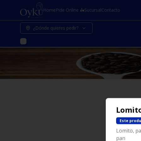
Home
Pide Online 🛵
Sucursal
Contacto
¿Dónde quieres pedir?
Lomito
Este produ
Lomito, pa
pan