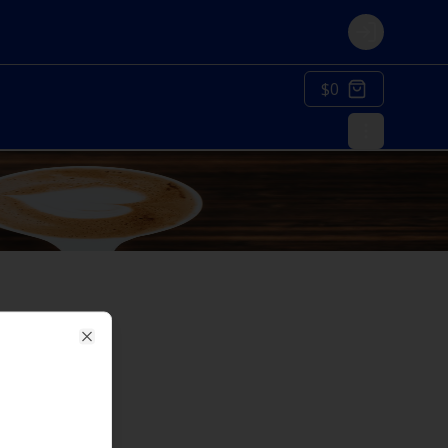
Login
$0
Close