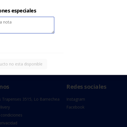
ones especiales
ucto no esta disponible
nos
Redes sociales
 Trapenses 3515, Lo Barnechea
Instagram
livery
Facebook
 condiciones
privacidad