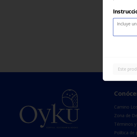
Instrucci
Este prod
Conóce
Camino Los
Zona de De
Términos y
Política de 