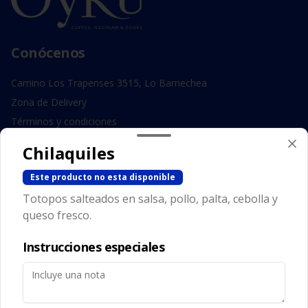
Conócenos
Camino Los Trapenses 3515, Lo Barnechea
Zona de Delivery
Términos y condiciones
Política de privacidad
Chilaquiles
Redes sociales
Este producto no esta disponible
Totopos salteados en salsa, pollo, palta, cebolla y
Instagram
queso fresco.
Facebook
Instrucciones especiales
Mi cuenta
Pedir
Iniciar sesión