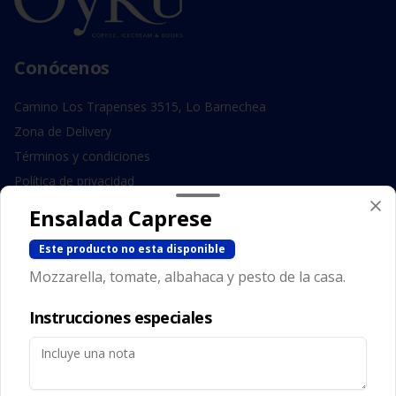
Conócenos
Camino Los Trapenses 3515, Lo Barnechea
Zona de Delivery
Términos y condiciones
Política de privacidad
Ensalada Caprese
Redes sociales
Este producto no esta disponible
Instagram
Mozzarella, tomate, albahaca y pesto de la casa.
Facebook
Instrucciones especiales
Mi cuenta
Pedir
Iniciar sesión