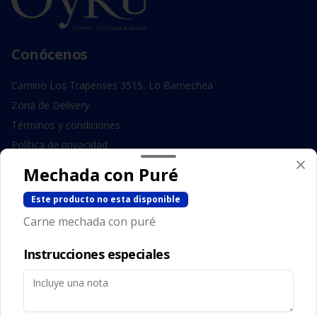
Conócenos
Camino Los Trapenses 3515, Lo Barnechea
Zona de Delivery
Términos y condiciones
Política de privacidad
Mechada con Puré
Redes sociales
Este producto no esta disponible
Instagram
Carne mechada con puré
Facebook
Instrucciones especiales
Mi cuenta
Pedir
Iniciar sesión