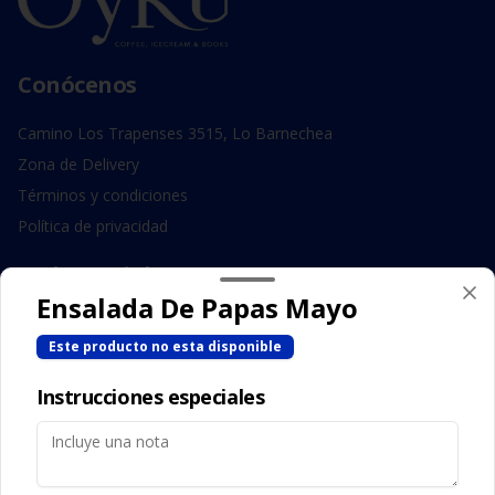
Conócenos
Camino Los Trapenses 3515, Lo Barnechea
Zona de Delivery
Términos y condiciones
Política de privacidad
Redes sociales
Ensalada De Papas Mayo
Instagram
Este producto no esta disponible
Facebook
Instrucciones especiales
Mi cuenta
Pedir
Iniciar sesión