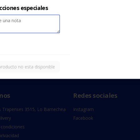
cciones especiales
producto no esta disponible
nos
Redes sociales
 Trapenses 3515, Lo Barnechea
Instagram
livery
Facebook
 condiciones
privacidad