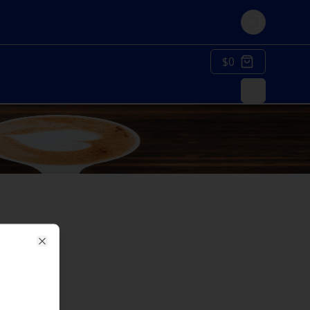
Login
$0
Close