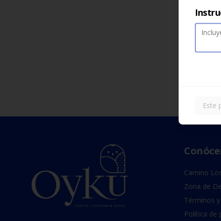
Instru
Este 
Conóce
Camino Los
Zona de De
Términos y
Política de 