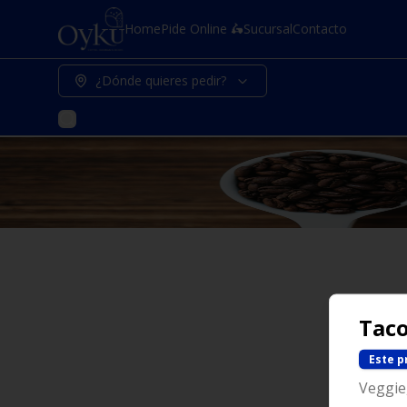
Home
Pide Online 🛵
Sucursal
Contacto
¿Dónde quieres pedir?
Taco
Este p
Veggie