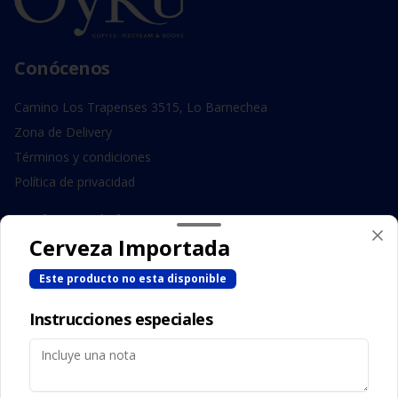
Conócenos
Camino Los Trapenses 3515, Lo Barnechea
Zona de Delivery
Términos y condiciones
Política de privacidad
Redes sociales
Cerveza Importada
Instagram
Este producto no esta disponible
Facebook
Instrucciones especiales
Mi cuenta
Pedir
Iniciar sesión