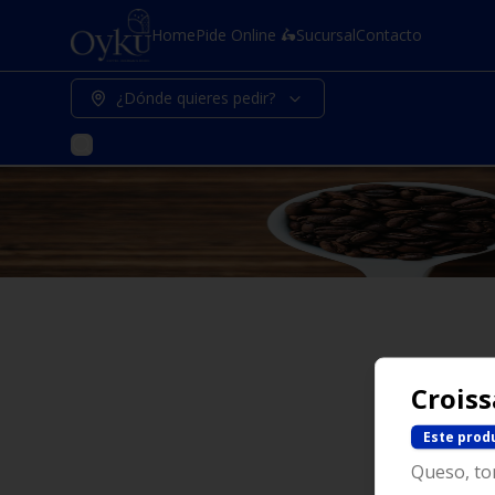
Home
Pide Online 🛵
Sucursal
Contacto
¿Dónde quieres pedir?
Crois
Este prod
Queso, to