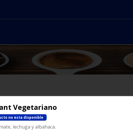
No hay productos en el menú
sant Vegetariano
ucto no esta disponible
mate, lechuga y albahaca.