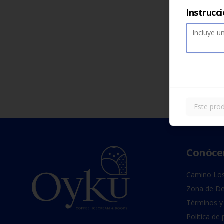
Instrucc
Este prod
Conóce
Camino Los
Zona de De
Términos y
Política de 