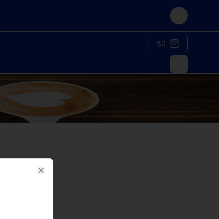
Login
$0
Close