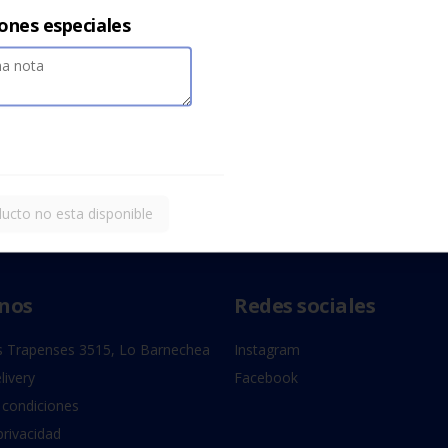
iones especiales
ucto no esta disponible
nos
Redes sociales
 Trapenses 3515, Lo Barnechea
Instagram
livery
Facebook
 condiciones
privacidad