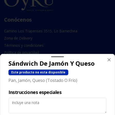
Conócenos
Camino Los Trapenses 3515, Lo Barnechea
Zona de Delivery
Términos y condiciones
Política de privacidad
Sándwich De Jamón Y Queso
Redes sociales
Este producto no esta disponible
Instagram
Pan, Jamón, Queso (Tostado O Frío)
Facebook
Instrucciones especiales
Mi cuenta
Pedir
Iniciar sesión