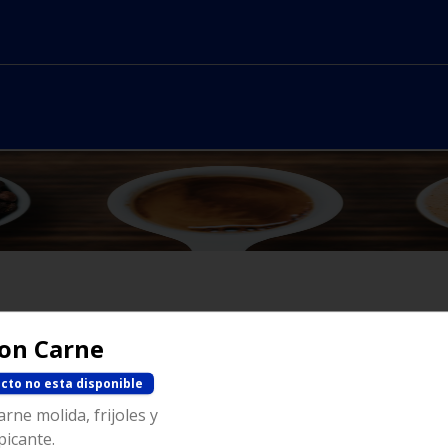
Con Carne
No hay productos en el menú
cto no esta disponible
rne molida, frijoles y
picante.