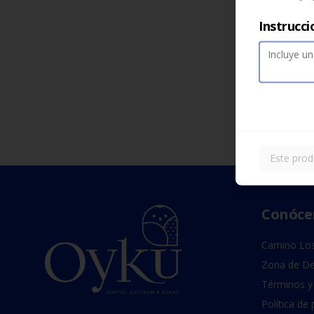
Instrucci
Este prod
Conóce
Camino Los
Zona de De
Términos y
Política de 