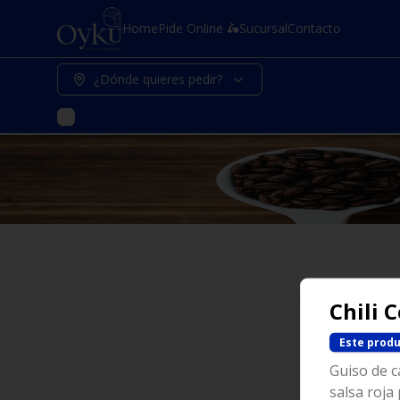
Home
Pide Online 🛵
Sucursal
Contacto
¿Dónde quieres pedir?
Chili 
Este produ
Guiso de ca
salsa roja 