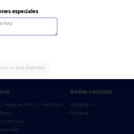
ones especiales
ucto no esta disponible
nos
Redes sociales
 Trapenses 3515, Lo Barnechea
Instagram
livery
Facebook
 condiciones
privacidad