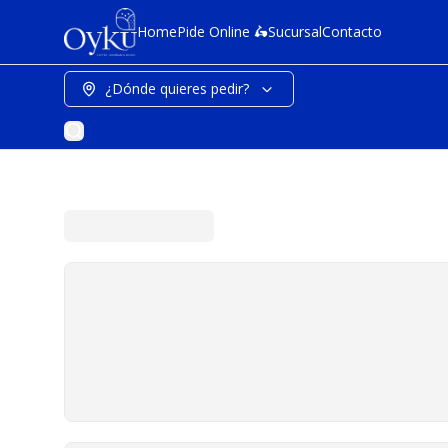
Home
Pide Online 🛵
Sucursal
Contacto
¿Dónde quieres pedir?