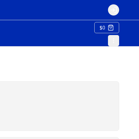
Login
$0