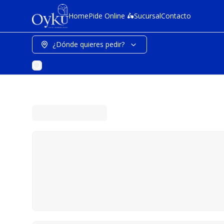
Home
Pide Online 🛵
Sucursal
Contacto
¿Dónde quieres pedir?