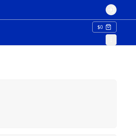
Login
$0