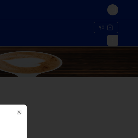
Login
$0
Close