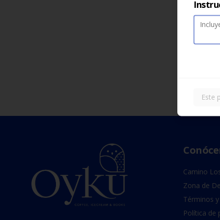
Instru
Este 
Conóce
Camino Los
Zona de De
Términos y
Política de 