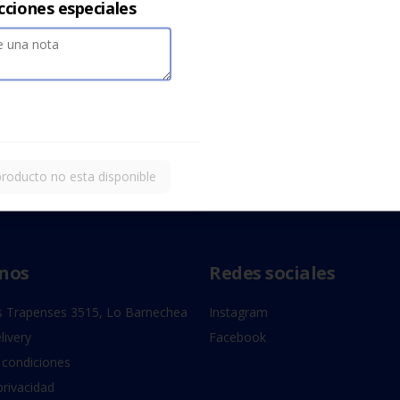
cciones especiales
producto no esta disponible
nos
Redes sociales
 Trapenses 3515, Lo Barnechea
Instagram
livery
Facebook
 condiciones
privacidad