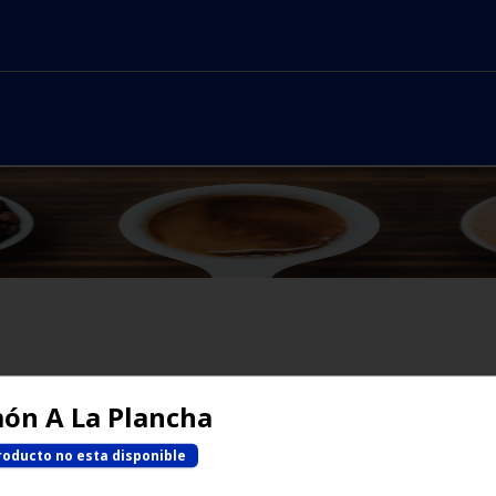
No hay productos en el menú
ón A La Plancha
roducto no esta disponible