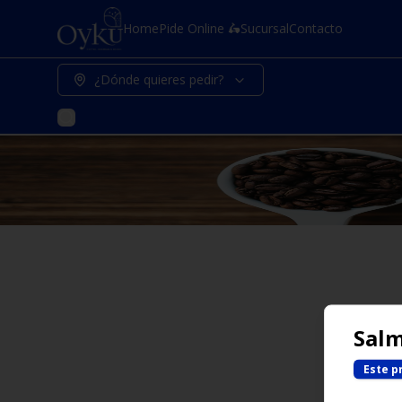
Home
Pide Online 🛵
Sucursal
Contacto
¿Dónde quieres pedir?
Salm
Este p