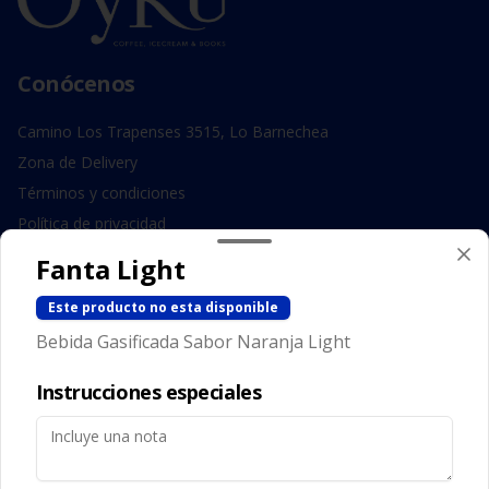
Conócenos
Camino Los Trapenses 3515, Lo Barnechea
Zona de Delivery
Términos y condiciones
Política de privacidad
Fanta Light
Redes sociales
Este producto no esta disponible
Instagram
Bebida Gasificada Sabor Naranja Light
Facebook
Instrucciones especiales
Mi cuenta
Pedir
Iniciar sesión