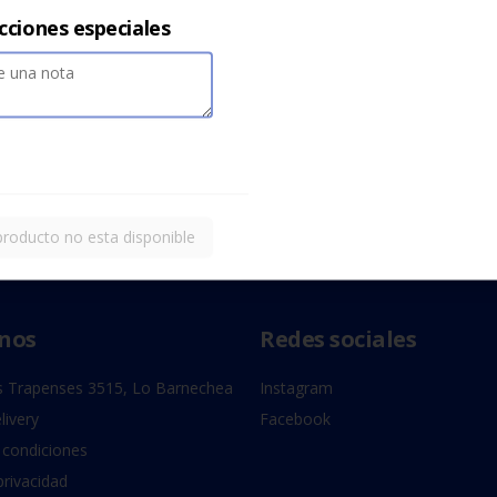
cciones especiales
producto no esta disponible
nos
Redes sociales
 Trapenses 3515, Lo Barnechea
Instagram
livery
Facebook
 condiciones
privacidad