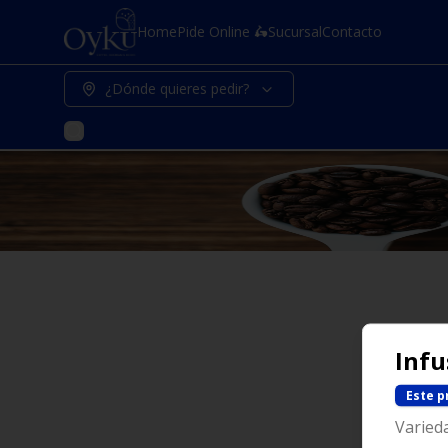
Home
Pide Online 🛵
Sucursal
Contacto
¿Dónde quieres pedir?
Infu
Este p
Varied