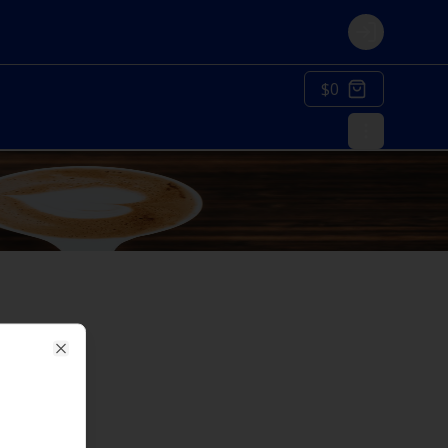
Login
$0
Close