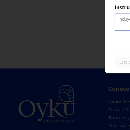
Instru
Este 
Conóce
Camino Los
Zona de De
Términos y
Política de 