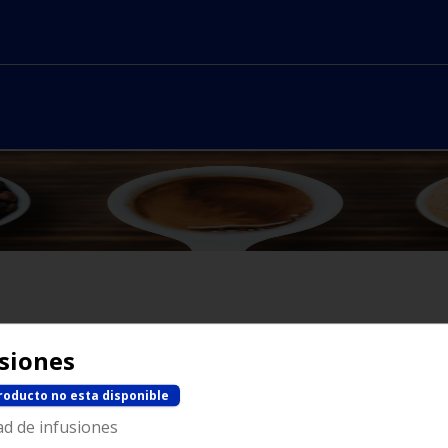
No hay productos en el menú
siones
roducto no esta disponible
ad de infusiones