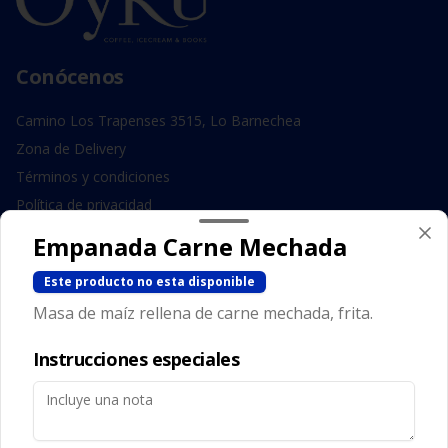
Conócenos
Camino Los Trapenses 3515, Lo Barnechea
Zona de Delivery
Términos y condiciones
Política de privacidad
Empanada Carne Mechada
Redes sociales
Este producto no esta disponible
Instagram
Masa de maíz rellena de carne mechada, frita.
Facebook
Instrucciones especiales
Mi cuenta
Pedir
Iniciar sesión