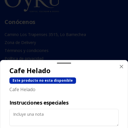
Conócenos
Camino Los Trapenses 3515, Lo Barnechea
Zona de Delivery
Términos y condiciones
Política de privacidad
Cafe Helado
Redes sociales
Este producto no esta disponible
Instagram
Cafe Helado
Facebook
Instrucciones especiales
Mi cuenta
Pedir
Iniciar sesión