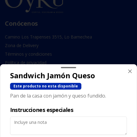
Conócenos
Camino Los Trapenses 3515, Lo Barnechea
Zona de Delivery
Términos y condiciones
Política de privacidad
Sandwich Jamón Queso
Redes sociales
Este producto no esta disponible
Instagram
Pan de la casa con jamón y queso fundido.
Facebook
Instrucciones especiales
Mi cuenta
Pedir
Iniciar sesión