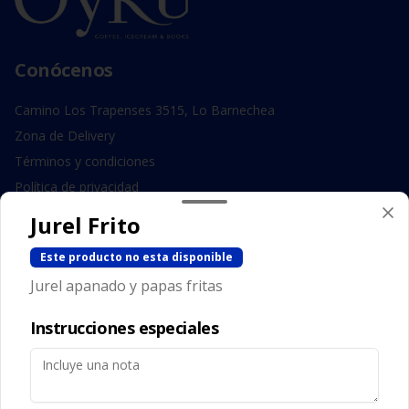
Conócenos
Camino Los Trapenses 3515, Lo Barnechea
Zona de Delivery
Términos y condiciones
Política de privacidad
Jurel Frito
Redes sociales
Este producto no esta disponible
Instagram
Jurel apanado y papas fritas
Facebook
Instrucciones especiales
Mi cuenta
Pedir
Iniciar sesión